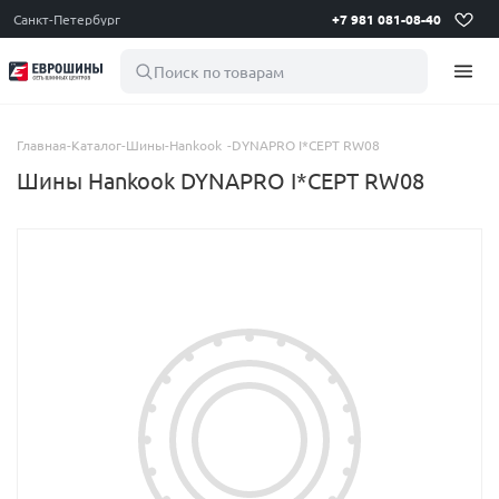
Санкт-Петербург
+7 981 081-08-40
Поиск по товарам
Главная
-
Каталог
-
Шины
-
Hankook
-
DYNAPRO I*CEPT RW08
Шины Hankook DYNAPRO I*CEPT RW08