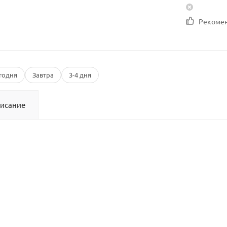
Рекоме
годня
Завтра
3-4 дня
исание