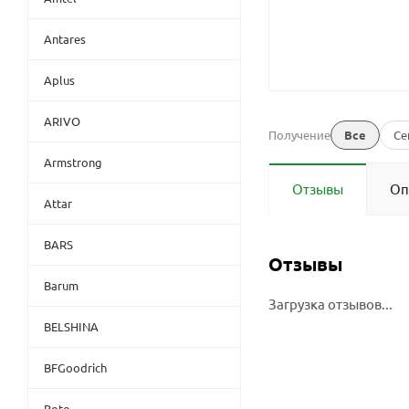
Antares
Aplus
ARIVO
Получение
Все
Се
Armstrong
Отзывы
Оп
Attar
BARS
Отзывы
Barum
Загрузка отзывов...
BELSHINA
BFGoodrich
Boto