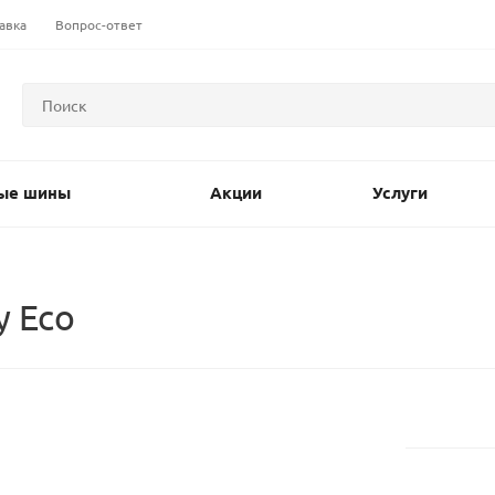
авка
Вопрос-ответ
ые шины
Акции
Услуги
y Eco