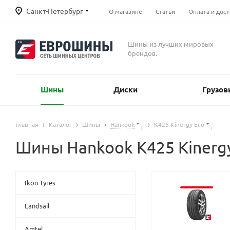
Санкт-Петербург
О магазине
Статьи
Оплата и дост
Шины из лучших мировых
брендов.
Шины
Диски
Грузов
Главная
Каталог
Шины
Hankook
K425 Kinergy Eco
Шины Hankook K425 Kinerg
Ikon Tyres
Landsail
Amtel