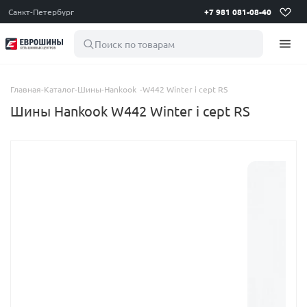
Санкт-Петербург
+7 981 081-08-40
Поиск по товарам
Главная
-
Каталог
-
Шины
-
Hankook
-
W442 Winter i cept RS
Шины Hankook W442 Winter i cept RS