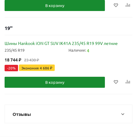
В корзину
19''
Шины Hankook iON GT SUV IK41A 235/45 R19 99V летние
235/45 R19
Наличие:
4
18 744
₽
23 430
₽
-
20
%
Экономия
4 686
₽
В корзину
Отзывы