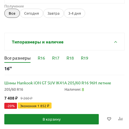
Получение
Все
Сегодня
Завтра
3-4 дня
Типоразмеры и наличие
Все размеры
R16
R17
R18
R19
16''
Шины Hankook iON GT SUV IK41A 205/60 R16 96H летние
205/60 R16
Наличие:
8
7 408
₽
9 260
₽
-
20
%
Экономия
1 852
₽
В корзину