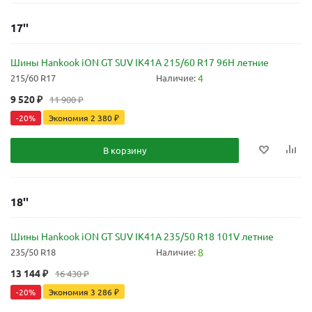
17''
Шины Hankook iON GT SUV IK41A 215/60 R17 96H летние
215/60 R17
Наличие:
4
9 520
₽
11 900
₽
-
20
%
Экономия
2 380
₽
В корзину
18''
Шины Hankook iON GT SUV IK41A 235/50 R18 101V летние
235/50 R18
Наличие:
8
13 144
₽
16 430
₽
-
20
%
Экономия
3 286
₽