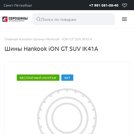
Санкт-Петербург
+7 981 081-08-40
Поиск по товарам
Главная
-
Каталог
-
Шины
-
Hankook
-
iON GT SUV IK41A
Шины Hankook iON GT SUV IK41A
БЕСПЛАТНЫЙ МОНТАЖ
ХИТ