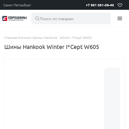
Санкт-Петербург
+7 981 081-08-40
Поиск по товарам
Главная
-
Каталог
-
Шины
-
Hankook
-
Winter I*Cept W605
Шины Hankook Winter I*Cept W605