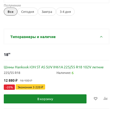
Получение
Все
Сегодня
Завтра
3-4 дня
Типоразмеры и наличие
18''
Шины Hankook iON ST AS SUV IH61A 225/55 R18 102V летние
225/55 R18
Наличие:
6
12 880
₽
16 100
₽
-
20
%
Экономия
3 220
₽
В корзину