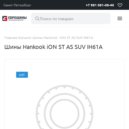
Санкт-Петербург
+7 981 081-08-40
Поиск по товарам
Главная
-
Каталог
-
Шины
-
Hankook
-
iON ST AS SUV IH61A
Шины Hankook iON ST AS SUV IH61A
ХИТ