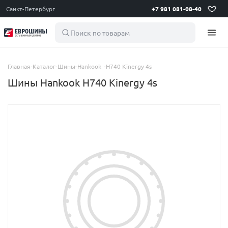
Санкт-Петербург
+7 981 081-08-40
Поиск по товарам
Главная
-
Каталог
-
Шины
-
Hankook
-
H740 Kinergy 4s
Шины Hankook H740 Kinergy 4s