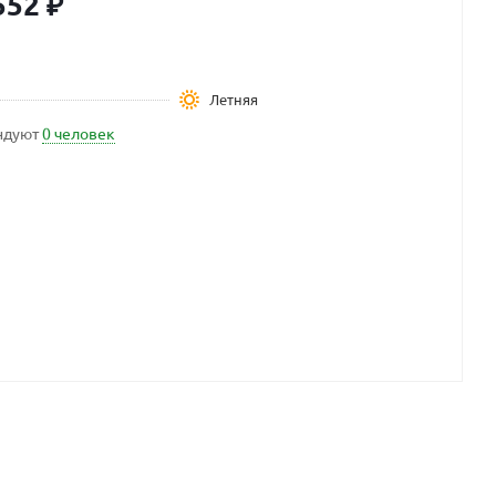
552
₽
Летняя
ндуют
0 человек