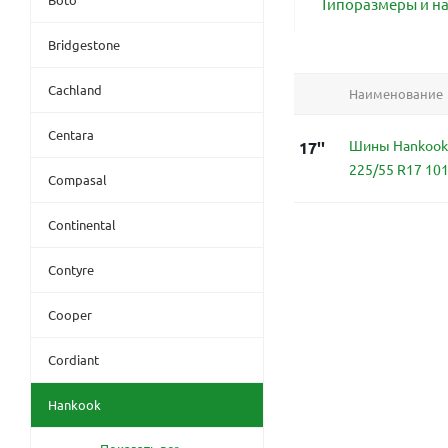
Типоразмеры и н
Bridgestone
Cachland
Наименование
Centara
Шины Hankook 
17''
225/55 R17 10
Compasal
Continental
Contyre
Cooper
Cordiant
Hankook