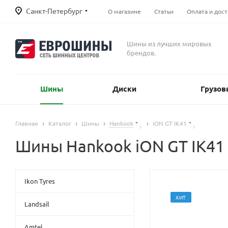
Санкт-Петербург
О магазине
Статьи
Оплата и дост
Шины из лучших мировых
брендов.
Шины
Диски
Грузов
Главная
Каталог
Шины
Hankook
iON GT IK41
Шины Hankook iON GT IK41
Ikon Tyres
ХИТ
Landsail
Amtel