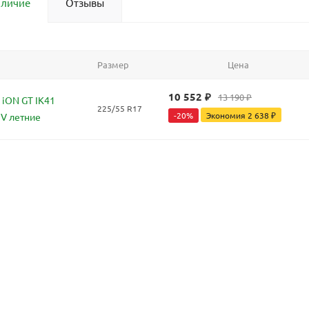
аличие
Отзывы
Размер
Цена
10 552
₽
13 190
₽
iON GT IK41
225/55 R17
-
20
%
Экономия
2 638
₽
1V летние