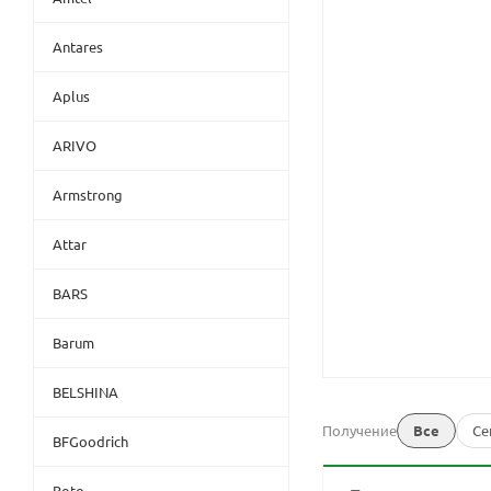
Antares
Aplus
ARIVO
Armstrong
Attar
BARS
Barum
BELSHINA
Получение
Все
Се
BFGoodrich
Boto