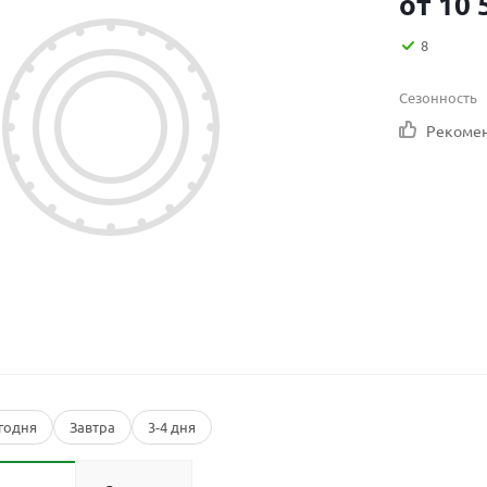
от
10 
8
Сезонность
Рекоме
годня
Завтра
3-4 дня