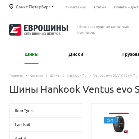
Санкт-Петербург
О магазине
Статьи
Оплата и дост
Шины из лучших мировых
брендов.
Шины
Диски
Грузов
Главная
Каталог
Шины
Hankook
Ventus evo SUV K137A
Шины Hankook Ventus evo 
Ikon Tyres
ХИТ
Landsail
Amtel