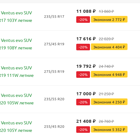
11 088
₽
13 860
₽
Ventus evo SUV
235/55 R17
-
20
%
Экономия
2 772
₽
R17 103Y летние
17 616
₽
22 020
₽
Ventus evo SUV
275/45 R19
-
20
%
Экономия
4 404
₽
R19 108Y летние
19 792
₽
24 740
₽
Ventus evo SUV
275/55 R19
-
20
%
Экономия
4 948
₽
R19 111W летние
17 000
₽
21 250
₽
Ventus evo SUV
235/55 R20
-
20
%
Экономия
4 250
₽
R20 105W летние
21 408
₽
26 760
₽
Ventus evo SUV
255/45 R20
-
20
%
Экономия
5 352
₽
R20 105Y летние