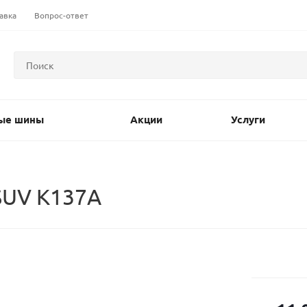
авка
Вопрос-ответ
ые шины
Акции
Услуги
SUV K137A