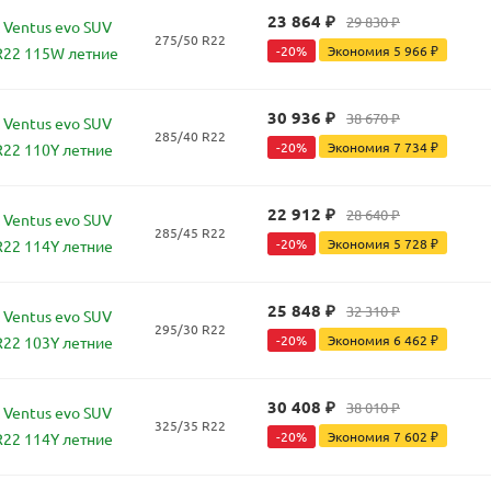
23 864
₽
29 830
₽
Ventus evo SUV
275/50 R22
-
20
%
Экономия
5 966
₽
R22 115W летние
30 936
₽
38 670
₽
Ventus evo SUV
285/40 R22
-
20
%
Экономия
7 734
₽
R22 110Y летние
22 912
₽
28 640
₽
Ventus evo SUV
285/45 R22
-
20
%
Экономия
5 728
₽
R22 114Y летние
25 848
₽
32 310
₽
Ventus evo SUV
295/30 R22
-
20
%
Экономия
6 462
₽
R22 103Y летние
30 408
₽
38 010
₽
Ventus evo SUV
325/35 R22
-
20
%
Экономия
7 602
₽
R22 114Y летние