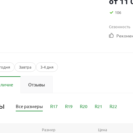
от
11 
106
Сезонность
Рекоме
годня
Завтра
3-4 дня
аличие
Отзывы
ры
Все размеры
R17
R19
R20
R21
R22
Размер
Цена