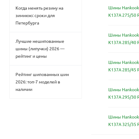
Шины Hankook 
Когда менять резину на
K137A 275/50 
зимнюю: сроки для
Петербурга
Шины Hankook 
Лучшие нешипованные
K137A 285/40 
шины (липучки) 2026 —
рейтинг и цены
Шины Hankook 
K137A 285/45 
Рейтинг шипованных шин
2026: топ-7 моделей в
наличии
Шины Hankook 
K137A 295/30 
Шины Hankook 
K137A 325/35 