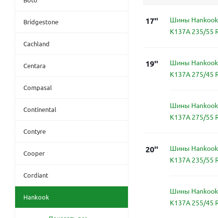
Шины Hankook 
17''
Bridgestone
K137A 235/55 
Cachland
Шины Hankook 
19''
Centara
K137A 275/45 
Compasal
Шины Hankook 
Continental
K137A 275/55 
Contyre
Шины Hankook 
20''
Cooper
K137A 235/55 
Cordiant
Шины Hankook 
Hankook
K137A 255/45 