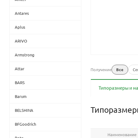
Antares
Aplus
ARIVO
Armstrong
Attar
Получение
Все
Се
BARS
Типоразмеры и н
Barum
Типоразме
BELSHINA
BFGoodrich
Наименование
Boto