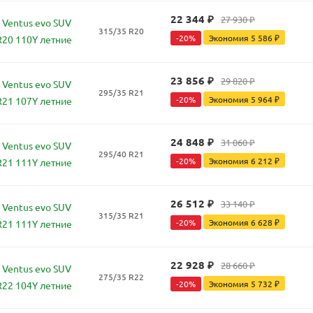
22 344
₽
27 930
₽
Ventus evo SUV
315/35 R20
-
20
%
Экономия
5 586
₽
R20 110Y летние
23 856
₽
29 820
₽
Ventus evo SUV
295/35 R21
-
20
%
Экономия
5 964
₽
R21 107Y летние
24 848
₽
31 060
₽
Ventus evo SUV
295/40 R21
-
20
%
Экономия
6 212
₽
R21 111Y летние
26 512
₽
33 140
₽
Ventus evo SUV
315/35 R21
-
20
%
Экономия
6 628
₽
R21 111Y летние
22 928
₽
28 660
₽
Ventus evo SUV
275/35 R22
-
20
%
Экономия
5 732
₽
R22 104Y летние