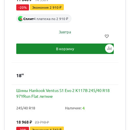
-
20
%
Экономия
2 910
₽
Сплит
4 платежа по 2 910 ₽
Завтра
В корзину
18''
Шины Hankook Ventus S1 Evo 2 K117B 245/40 R18
97YRun Flat летние
245/40 R18
Наличие:
4
18 968
₽
23 710
₽
-
20
%
Экономия
4 742
₽