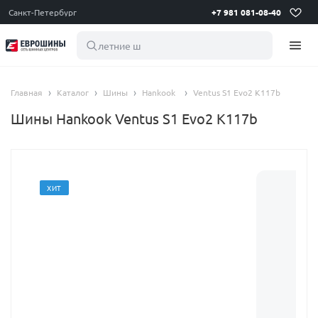
Санкт-Петербург
+7 981 081-08-40
летние шины 1
Главная
Каталог
Шины
Hankook
Ventus S1 Evo2 K117b
Шины Hankook Ventus S1 Evo2 K117b
ХИТ