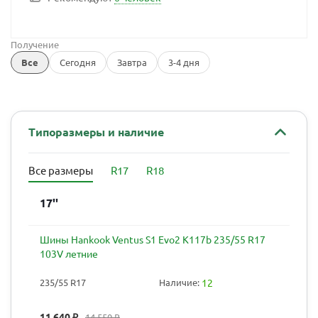
Получение
Все
Сегодня
Завтра
3-4 дня
Типоразмеры и наличие
Все размеры
R17
R18
17''
Шины Hankook Ventus S1 Evo2 K117b 235/55 R17
103V летние
235/55 R17
Наличие:
12
11 640
₽
14 550
₽