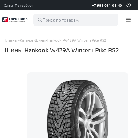
Санкт-Петербург
+7 981 081-08-40
Поиск по товарам
Главная
-
Каталог
-
Шины
-
Hankook
-
W429A Winter i Pike RS2
Шины Hankook W429A Winter i Pike RS2