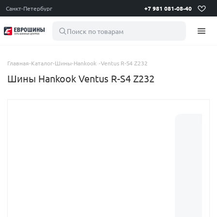
Санкт-Петербург
+7 981 081-08-40
Поиск по товарам
Главная
-
Каталог
-
Шины
-
Hankook
-
Ventus R-S4 Z232
Шины Hankook Ventus R-S4 Z232