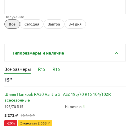
Получение
Все
Сегодня
Завтра
3-4 дня
Типоразмеры и наличие
Все размеры
R15
R16
15''
Шины Hankook RA30 Vantra ST AS2 195/70 R15 104/102R
всесезонные
195/70 R15
Наличие:
4
8 272
₽
10 340
₽
-
20
%
Экономия
2 068
₽