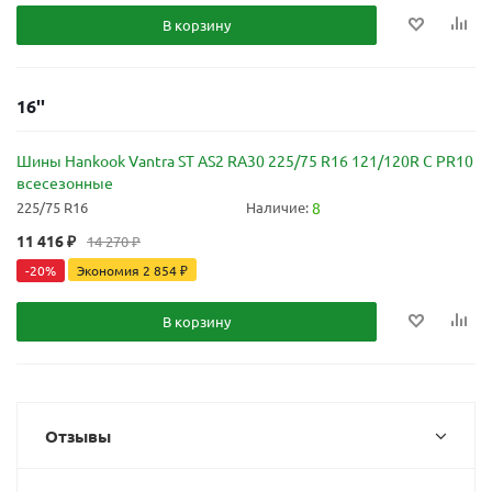
В корзину
16''
Шины Hankook Vantra ST AS2 RA30 225/75 R16 121/120R C PR10
всесезонные
225/75 R16
Наличие:
8
11 416
₽
14 270
₽
-
20
%
Экономия
2 854
₽
В корзину
Отзывы