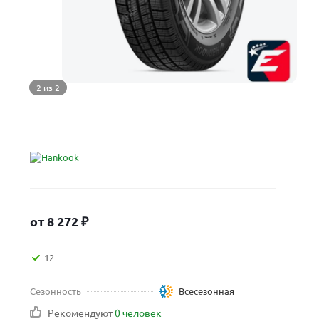
2 из 2
от
8 272
₽
12
Сезонность
Всесезонная
Рекомендуют
0 человек