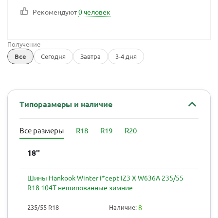
Рекомендуют
0 человек
Получение
Все
Сегодня
Завтра
3-4 дня
Типоразмеры и наличие
Все размеры
R18
R19
R20
18''
Шины Hankook Winter i*cept IZ3 X W636A 235/55
R18 104T нешипованные зимние
235/55 R18
Наличие:
8