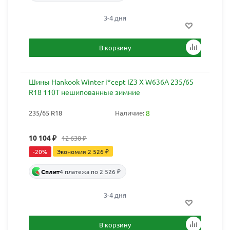
3-4 дня
В корзину
Шины Hankook Winter i*cept IZ3 X W636A 235/65
R18 110T нешипованные зимние
235/65 R18
Наличие:
8
10 104
₽
12 630
₽
-
20
%
Экономия
2 526
₽
Сплит
4 платежа по 2 526 ₽
3-4 дня
В корзину