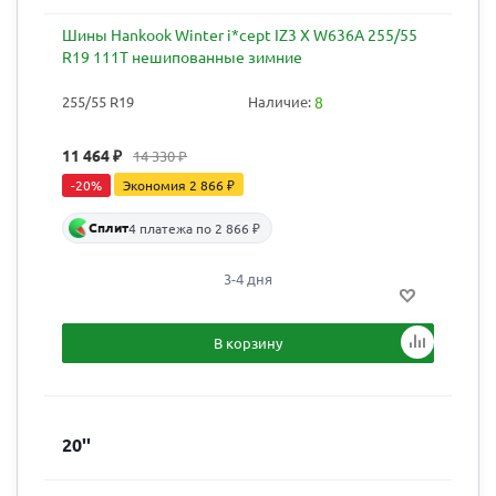
Шины Hankook Winter i*cept IZ3 X W636A 255/55
R19 111T нешипованные зимние
255/55 R19
Наличие:
8
11 464
₽
14 330
₽
-
20
%
Экономия
2 866
₽
Сплит
4 платежа по 2 866 ₽
3-4 дня
В корзину
20''