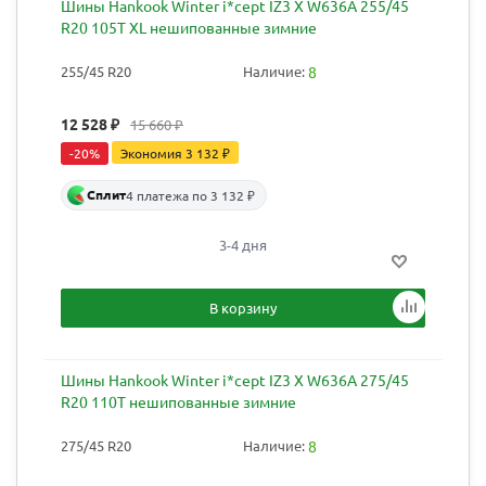
Шины Hankook Winter i*cept IZ3 X W636A 255/45
R20 105T XL нешипованные зимние
255/45 R20
Наличие:
8
12 528
₽
15 660
₽
-
20
%
Экономия
3 132
₽
Сплит
4 платежа по 3 132 ₽
3-4 дня
В корзину
Шины Hankook Winter i*cept IZ3 X W636A 275/45
R20 110T нешипованные зимние
275/45 R20
Наличие:
8