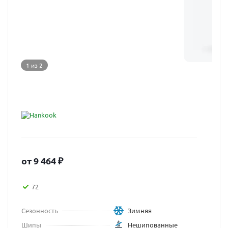
1 из 2
от
9 464
₽
72
Сезонность
Зимняя
Шипы
Нешипованные