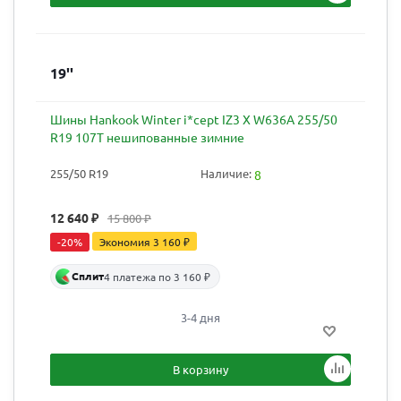
19''
Шины Hankook Winter i*cept IZ3 X W636A 255/50
R19 107T нешипованные зимние
255/50 R19
Наличие:
8
12 640
₽
15 800
₽
-
20
%
Экономия
3 160
₽
Сплит
4 платежа по 3 160 ₽
3-4 дня
В корзину