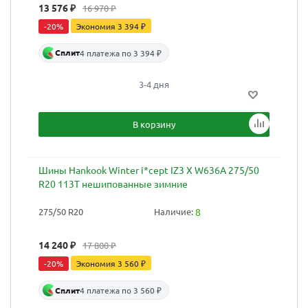
13 576
₽
16 970
₽
-
20
%
Экономия
3 394
₽
Сплит
4 платежа по 3 394 ₽
3-4 дня
В корзину
Шины Hankook Winter i*cept IZ3 X W636A 275/50
R20 113T нешипованные зимние
275/50 R20
Наличие:
8
14 240
₽
17 800
₽
-
20
%
Экономия
3 560
₽
Сплит
4 платежа по 3 560 ₽