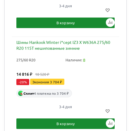
3-4 дня
В корзину
Шины Hankook Winter i*cept IZ3 X W636A 275/60
R20 115T нешипованные зимние
275/60 R20
Наличие:
8
14 816
₽
18 520
₽
-
20
%
Экономия
3 704
₽
Сплит
4 платежа по 3 704 ₽
3-4 дня
В корзину