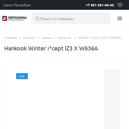
Санкт-Петербург
+7 981 081-08-40
Поиск по товарам
Главная
Каталог
Шины
Hankook
Winter i*cept IZ3 X W636A
Hankook Winter i*cept IZ3 X W636A
ХИТ