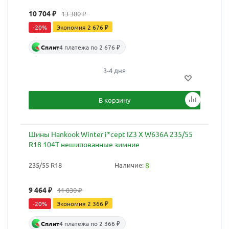
10 704
₽
13 380
₽
-
20
%
Экономия
2 676
₽
Сплит
4 платежа по 2 676 ₽
3-4 дня
В корзину
Шины Hankook Winter i*cept IZ3 X W636A 235/55
R18 104T нешипованные зимние
235/55 R18
Наличие:
8
9 464
₽
11 830
₽
-
20
%
Экономия
2 366
₽
Сплит
4 платежа по 2 366 ₽