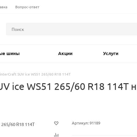
авка
Вопрос-ответ
ые шины
Акции
Услуги
nterCraft SUV ice WS51 265/60 R18 114T
UV ice WS51 265/60 R18 114T
Артикул:
91189