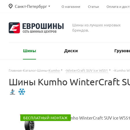
Санкт-Петербург
О магазине
Статьи
Оплата и дост
Шины из лучших мировых
брендов.
Шины
Диски
Грузов
Главная
-
Каталог
-
Шины
-
Kumho
-
WinterCraft SUV ice WS51
-
Kumho Wi
Шины Kumho WinterCraft S
БЕСПЛАТНЫЙ МОНТАЖ