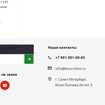
8 114T
265/60 R18 114H
200 SUV 265/6
мние
нешипованные зимние
нешипованны
8
16
12 568
₽
9 696
₽
₽
15 710
₽
12 1
Экономия
3 142
₽
Экономия
2 4
а в курсе!
Наши контакты
+7 981 081-08-40
info@euro-shini.ru
 на связи
г. Санкт-Петербург,
Коли-Томчака 28 лит З