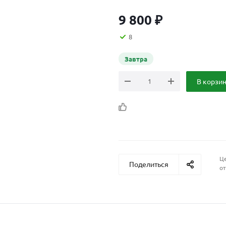
9 800
₽
8
Завтра
В корзи
Це
Поделиться
от