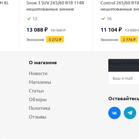
4H XL
Snow 3 SUV 265/60 R18 114R
Control 265/60 R1
нешипованные зимние
нешипованные зи
12
16
13 088
₽
11 104
₽
16 360
₽
13 880
Экономия
3 272
₽
Экономия
2 776
₽
О магазине
Будьте всегд
Новости
Магазины
Статьи
Оставайтесь
Обзоры
Политика
Отзывы