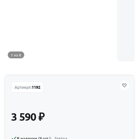
1 из 8
Артикул:
1192
3 590
₽
В наличии (8 шт.)
Завтра