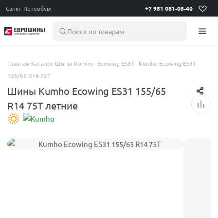
Санкт-Петербург
+7 981 081-08-40
Поиск по товарам
Главная
-
Каталог
-
Шины
-
Kumho
-
Ecowing ES31
-
Kumho Ecowing ES31
155/65 R14 75T
Шины Kumho Ecowing ES31 155/65
R14 75T летние