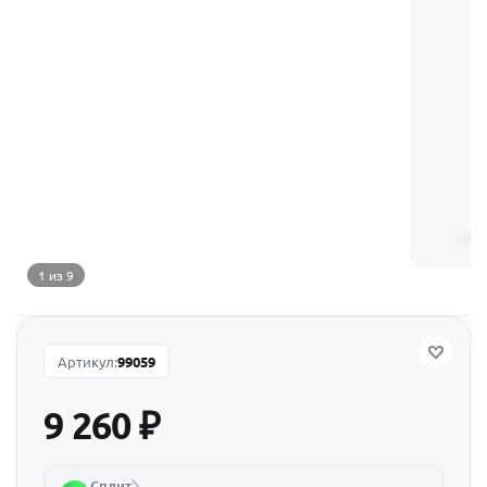
1 из 9
Артикул:
99059
9 260
₽
Сплит