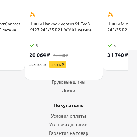
rtContact
Шины Hankook Ventus S1 Evo3
Шины Michelin 
T летние
K127 245/35 R21 96Y XL летние
245/35 R21 96
6
5
20 064
₽
31 740
₽
25 080
₽
Каталог
Экономия
5 016
₽
Шины
Грузовые шины
Диски
Покупателю
Условия оплаты
Условия доставки
Гарантия на товар