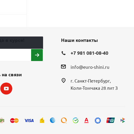
10 688
₽
8 720
₽
13 360
₽
Экономия
2 672
₽
а в курсе!
Наши контакты
+7 981 081-08-40
info@euro-shini.ru
 на связи
г. Санкт-Петербург,
Коли-Томчака 28 лит З