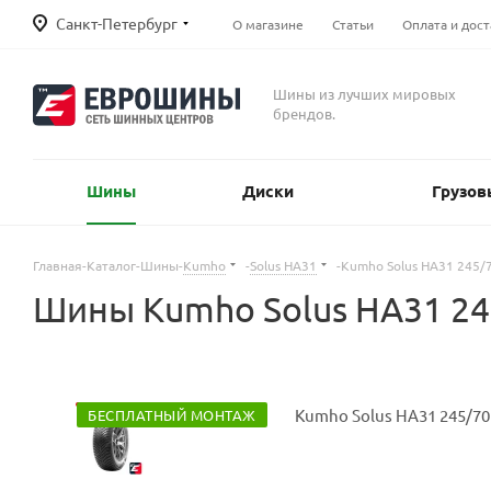
Санкт-Петербург
О магазине
Статьи
Оплата и дост
Шины из лучших мировых
брендов.
Шины
Диски
Грузов
Главная
-
Каталог
-
Шины
-
Kumho
-
Solus HA31
-
Kumho Solus HA31 245/
Шины Kumho Solus HA31 24
БЕСПЛАТНЫЙ МОНТАЖ