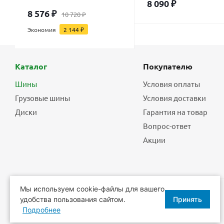
8 090
₽
8 576
₽
10 720
₽
Экономия
2 144
₽
Каталог
Покупателю
Шины
Условия оплаты
Грузовые шины
Условия доставки
Диски
Гарантия на товар
Вопрос-ответ
Акции
Мы используем cookie-файлы для вашего
удобства пользования сайтом.
Принять
2026 © Еврошины - шины, диски, шиномонтаж.
Подробнее