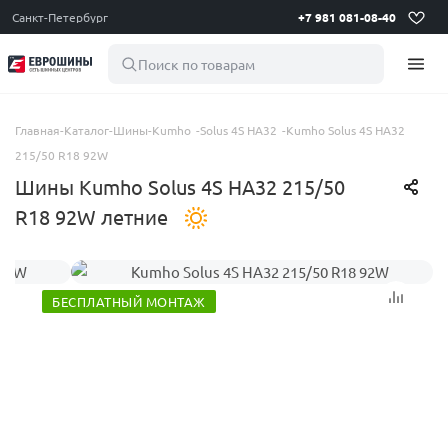
Санкт-Петербург
+7 981 081-08-40
Поиск по товарам
Главная
-
Каталог
-
Шины
-
Kumho
-
Solus 4S HA32
-
Kumho Solus 4S HA32
215/50 R18 92W
Шины Kumho Solus 4S HA32 215/50
R18 92W летние
БЕСПЛАТНЫЙ МОНТАЖ