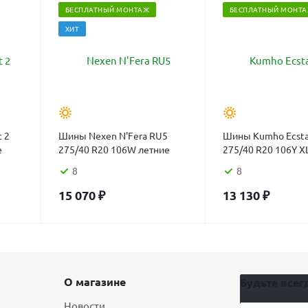
БЕСПЛАТНЫЙ МОНТАЖ
БЕСПЛАТНЫЙ МОНТ
ХИТ
 2
Шины Nexen N'Fera RU5
Шины Kumho Ecsta
е
275/40 R20 106W летние
275/40 R20 106Y X
8
8
15 070
₽
13 130
₽
О магазине
Будьте всегд
Новости