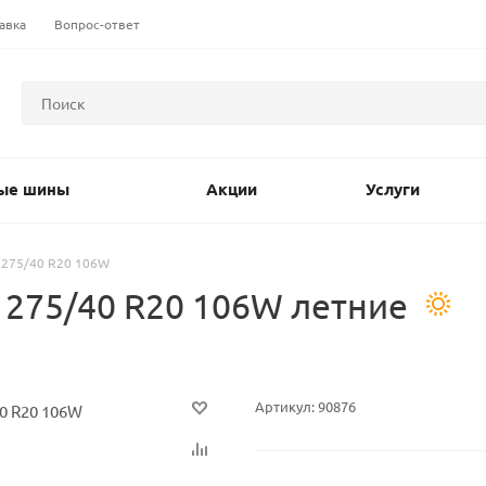
авка
Вопрос-ответ
ые шины
Акции
Услуги
 275/40 R20 106W
 275/40 R20 106W летние
Артикул:
90876