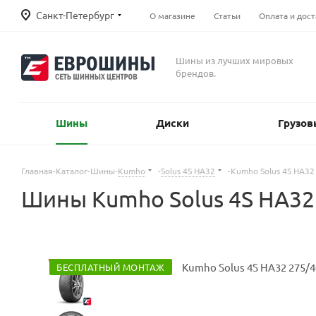
Санкт-Петербург
О магазине
Статьи
Оплата и дост
Шины из лучших мировых
брендов.
Шины
Диски
Грузов
Главная
-
Каталог
-
Шины
-
Kumho
-
Solus 4S HA32
-
Kumho Solus 4S HA32
Шины Kumho Solus 4S HA32
БЕСПЛАТНЫЙ МОНТАЖ