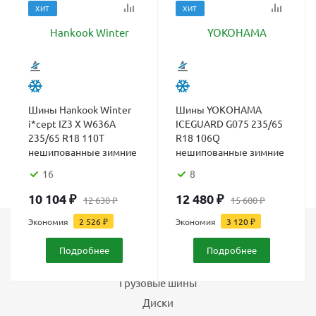
ХИТ
ХИТ
Шины Hankook Winter
Шины YOKOHAMA
i*cept IZ3 X W636A
ICEGUARD G075 235/65
235/65 R18 110T
R18 106Q
нешипованные зимние
нешипованные зимние
16
8
10 104
₽
12 480
₽
12 630
₽
15 600
₽
Экономия
2 526
₽
Экономия
3 120
₽
Каталог
Подробнее
Подробнее
Шины
Грузовые шины
Диски