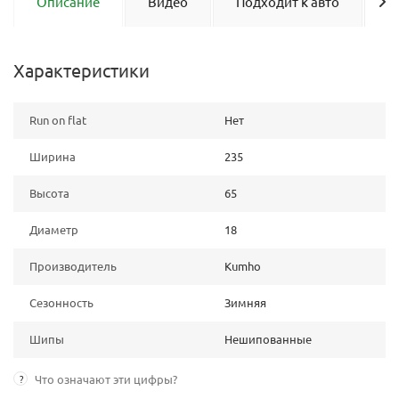
Описание
Видео
Подходит к авто
О
Характеристики
Run on flat
Нет
Ширина
235
Высота
65
Диаметр
18
Производитель
Kumho
Сезонность
Зимняя
Шипы
Нешипованные
?
Что означают эти цифры?