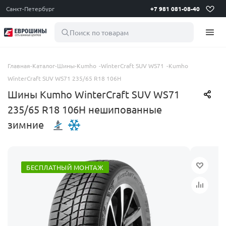
Санкт-Петербург
+7 981 081-08-40
Поиск по товарам
Главная
-
Каталог
-
Шины
-
Kumho
-
WinterCraft SUV WS71
-
Kumho
WinterCraft SUV WS71 235/65 R18 106H
Шины Kumho WinterCraft SUV WS71
235/65 R18 106H нешипованные
зимние
БЕСПЛАТНЫЙ МОНТАЖ