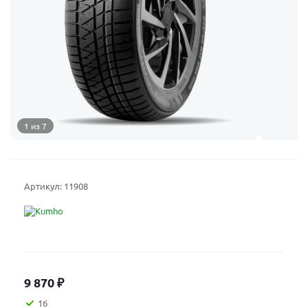
1 из 7
Артикул:
11908
9 870
₽
16