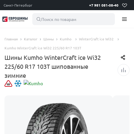
Санкт-Петербург
+7 981 081-08-40
Поиск по товарам
Главная
Каталог
Шины
Kumho
WinterCraft ice Wi32
Kumho WinterCraft ice Wi32 225/60 R17 103T
Шины Kumho WinterCraft ice Wi32
225/60 R17 103T шипованные
зимние