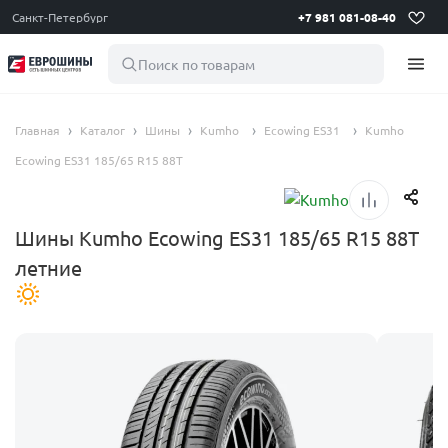
Санкт-Петербург
+7 981 081-08-40
Поиск по товарам
Главная
Каталог
Шины
Kumho
Ecowing ES31
Kumho
Ecowing ES31 185/65 R15 88T
Шины Kumho Ecowing ES31 185/65 R15 88T
летние