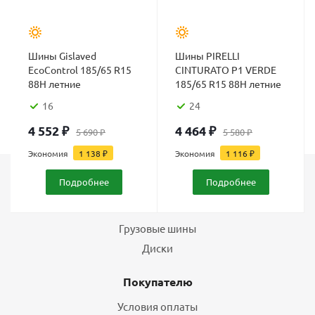
Шины Gislaved
Шины PIRELLI
EcoControl 185/65 R15
CINTURATO P1 VERDE
88H летние
185/65 R15 88H летние
16
24
4 552
₽
4 464
₽
5 690
₽
5 580
₽
Экономия
1 138
₽
Экономия
1 116
₽
Подробнее
Подробнее
Каталог
Шины
Грузовые шины
Диски
Покупателю
Условия оплаты