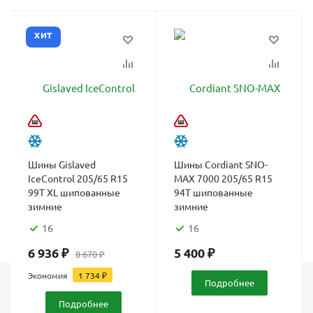
ХИТ
Шины Gislaved
Шины Cordiant SNO-
IceControl 205/65 R15
MAX 7000 205/65 R15
99T XL шипованные
94T шипованные
зимние
зимние
16
16
6 936
₽
5 400
₽
8 670
₽
Экономия
1 734
₽
Подробнее
Каталог
Подробнее