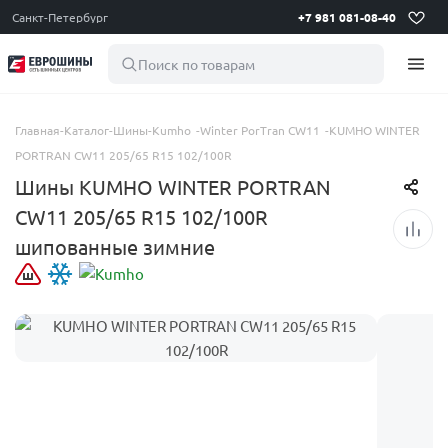
Санкт-Петербург
+7 981 081-08-40
Поиск по товарам
Главная
-
Каталог
-
Шины
-
Kumho
-
Winter PorTran CW11
-
KUMHO WINTER
PORTRAN CW11 205/65 R15 102/100R
Шины KUMHO WINTER PORTRAN
CW11 205/65 R15 102/100R
шипованные зимние